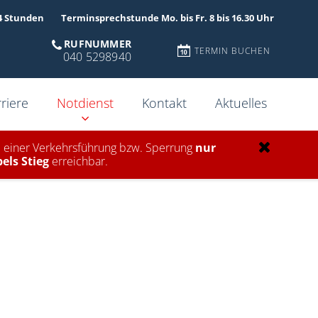
4 Stunden
Terminsprechstunde Mo. bis Fr. 8 bis 16.30 Uhr
RUFNUMMER
TERMIN BUCHEN
040 5298940
riere
Notdienst
Kontakt
Aktuelles
 einer Verkehrsführung bzw. Sperrung
nur
els Stieg
erreichbar.