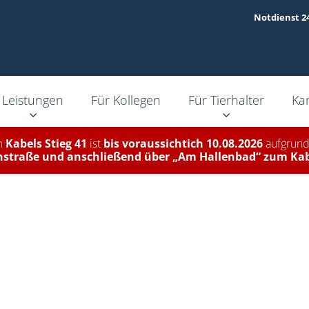
Notdienst 2
Leistungen
Für Kollegen
Für Tierhalter
Kar
m
Kabels Stieg 41
ist
bis voraussichtich 10.08.2026
aufgrund
nstraße und anschließend über „Am Hallenbad“ zum Kab