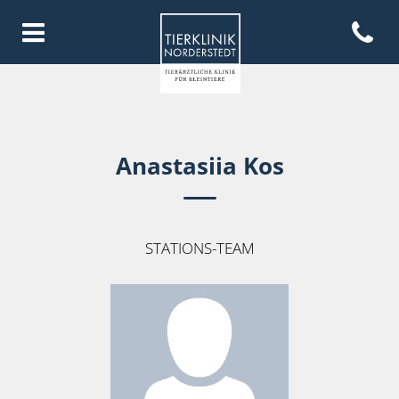
Open con
Homepage Tierklinik Norderste
Anastasiia Kos
STATIONS-TEAM