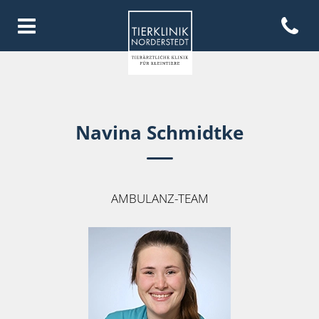
Open con
Homepage Tierklinik Norderste
Navina Schmidtke
AMBULANZ-TEAM