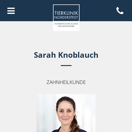
Open con
Homepage Tierklinik Norderste
Sarah Knoblauch
ZAHNHEILKUNDE