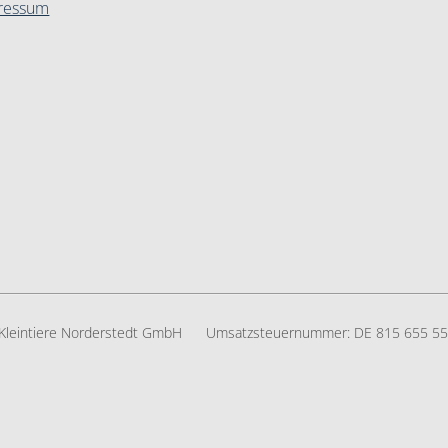
ressum
r Kleintiere Norderstedt GmbH
Umsatzsteuernummer:
DE 815 655 5