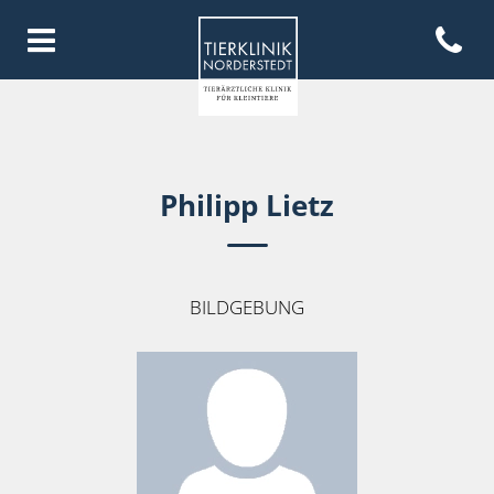
Open con
Homepage Tierklinik Norderste
Philipp Lietz
BILDGEBUNG