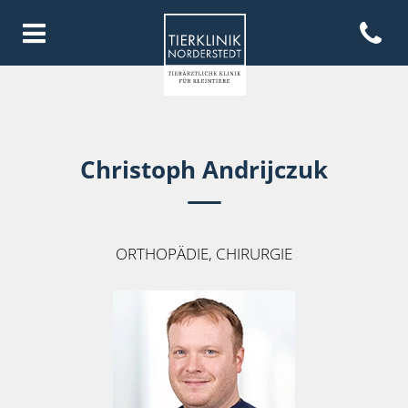
Open con
Homepage Tierklinik Norderste
Christoph Andrijczuk
ORTHOPÄDIE, CHIRURGIE