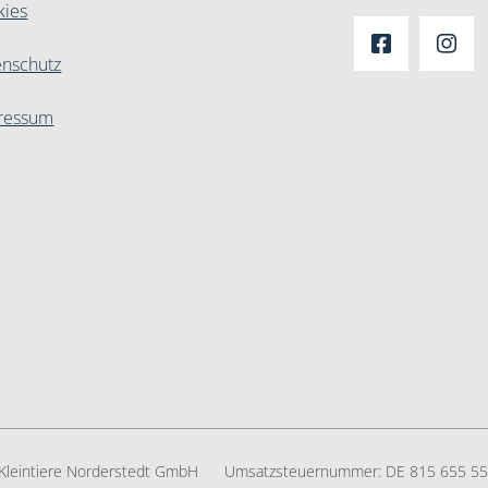
kies
enschutz
ressum
r Kleintiere Norderstedt GmbH
Umsatzsteuernummer:
DE 815 655 5