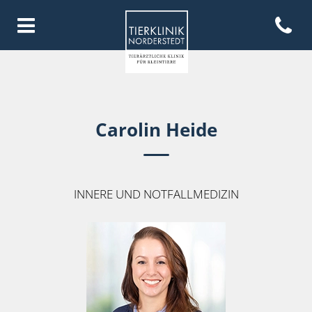
Open con
Homepage Tierklinik Norderste
Carolin Heide
INNERE UND NOTFALLMEDIZIN