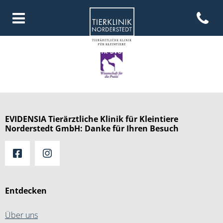
Open con
Homepage Tierklinik Norderste
EVIDENSIA Tierärztliche Klinik für Kleintiere
Norderstedt GmbH: Danke für Ihren Besuch
Entdecken
Über uns