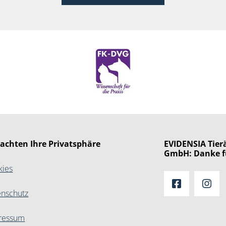
 achten Ihre Privatsphäre
EVIDENSIA Tierä
GmbH: Danke f
kies
enschutz
ressum