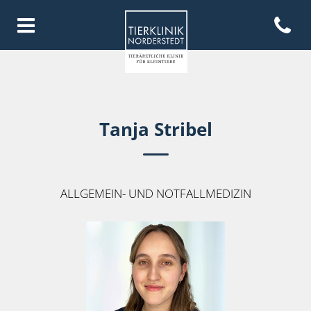
Open con
Homepage Tierklinik Norderste
Tanja Stribel
ALLGEMEIN- UND NOTFALLMEDIZIN