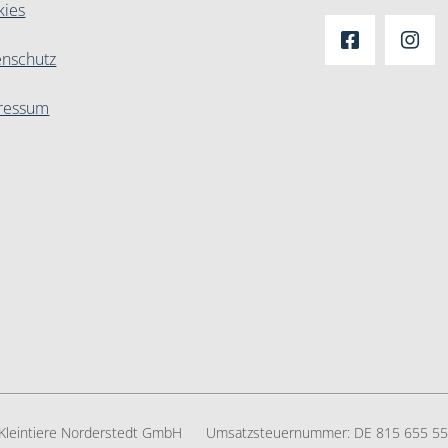
kies
enschutz
ressum
r Kleintiere Norderstedt GmbH
Umsatzsteuernummer:
DE 815 655 5