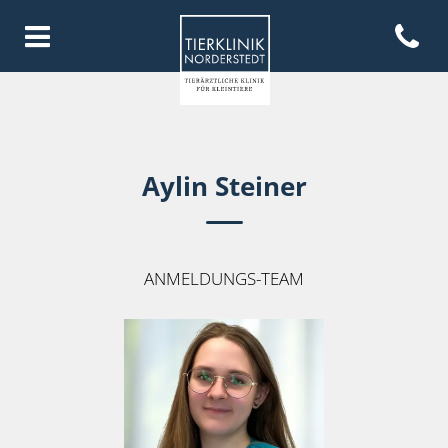
Open con
Homepage Tierklinik Norderste
Aylin Steiner
ANMELDUNGS-TEAM