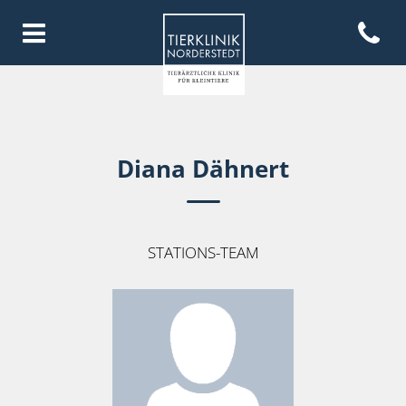
Open con
Homepage Tierklinik Norderste
Diana Dähnert
STATIONS-TEAM