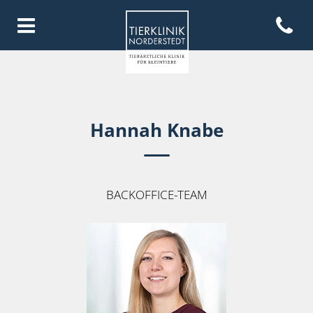
Open con
Homepage Tierklinik Norderste
Hannah Knabe
BACKOFFICE-TEAM