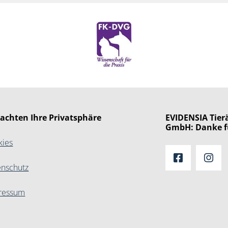
 achten Ihre Privatsphäre
EVIDENSIA Tierä
GmbH: Danke f
kies
enschutz
ressum