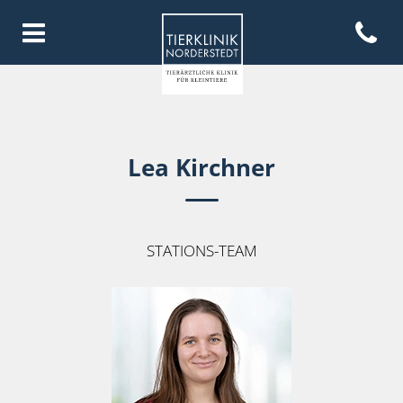
Open con
Homepage Tierklinik Norderste
Lea Kirchner
STATIONS-TEAM