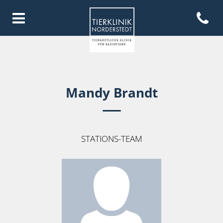
Open con
Homepage Tierklinik Norderste
Mandy Brandt
STATIONS-TEAM