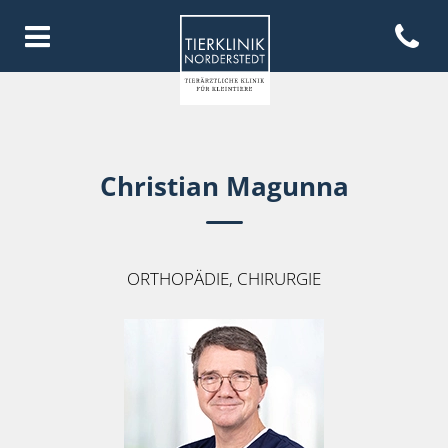
Open con
Homepage Tierklinik Norderste
Christian Magunna
ORTHOPÄDIE, CHIRURGIE