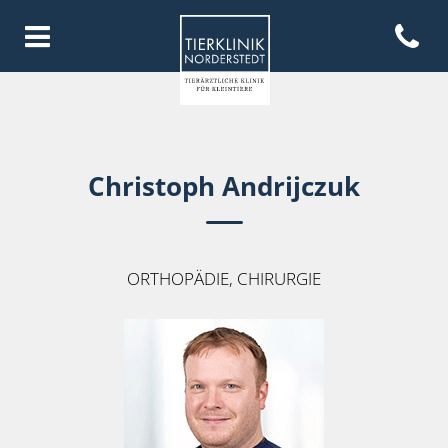
Open con
Homepage Tierklinik Norderste
Christoph Andrijczuk
ORTHOPÄDIE, CHIRURGIE