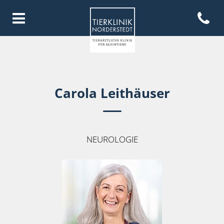
Open con
Homepage Tierklinik Norderste
Carola Leithäuser
NEUROLOGIE