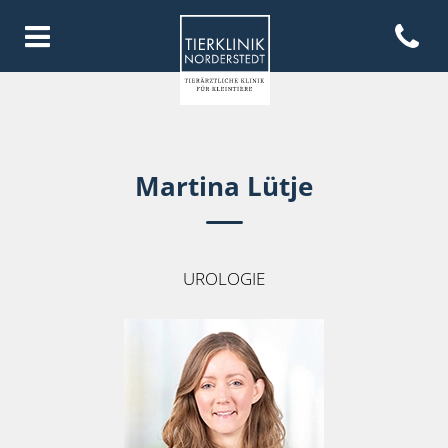
Open con
Homepage Tierklinik Norderste
Martina Lütje
UROLOGIE