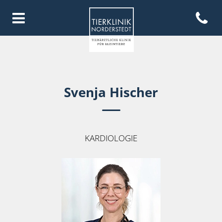
Open con
Homepage Tierklinik Norderste
Svenja Hischer
KARDIOLOGIE