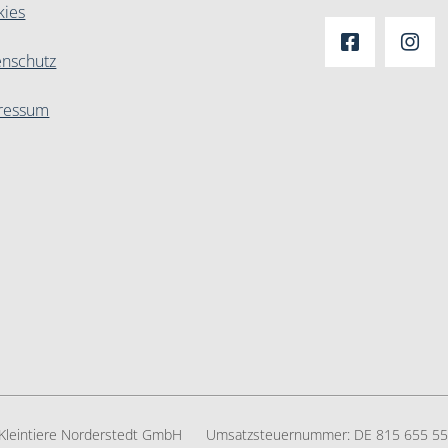
kies
enschutz
ressum
r Kleintiere Norderstedt GmbH
Umsatzsteuernummer:
DE 815 655 5